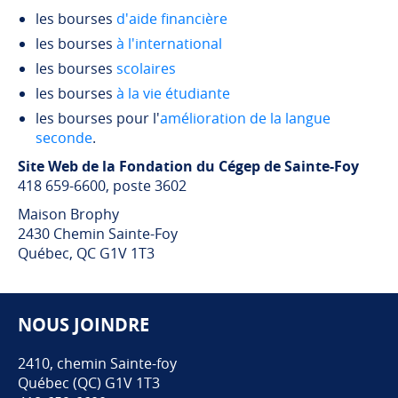
les bourses
d'aide financière
les bourses
à l'international
les bourses
scolaires
les bourses
à la vie étudiante
les bourses pour l'
amélioration de la langue
seconde
.
Site Web de la Fondation du Cégep de Sainte-Foy
418 659-6600, poste 3602
Maison Brophy
2430 Chemin Sainte-Foy
Québec, QC G1V 1T3
NOUS JOINDRE
Pied de page
2410, chemin Sainte-foy
Québec (QC) G1V 1T3