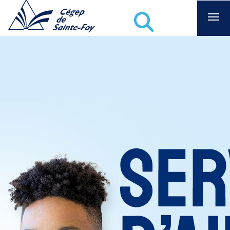
Recherche
Aae -Cégep de Sainte-Foy