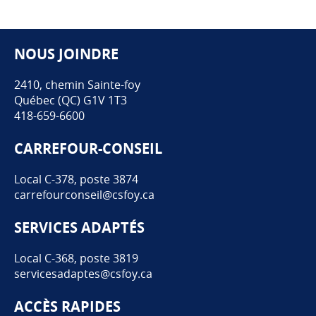
NOUS JOINDRE
Pied de page
2410, chemin Sainte-foy
Québec (QC) G1V 1T3
418-659-6600
CARREFOUR-CONSEIL
Local C-378, poste 3874
carrefourconseil@csfoy.ca
SERVICES ADAPTÉS
Local C-368, poste 3819
servicesadaptes@csfoy.ca
ACCÈS RAPIDES