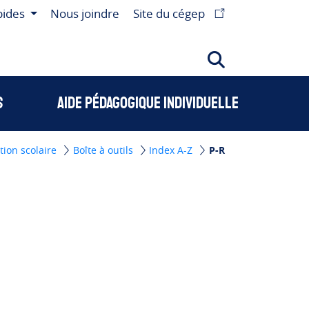
pides
Nous joindre
Site du cégep
s
Aide pédagogique individuelle
tion scolaire
Boîte à outils
Index A-Z
P-R